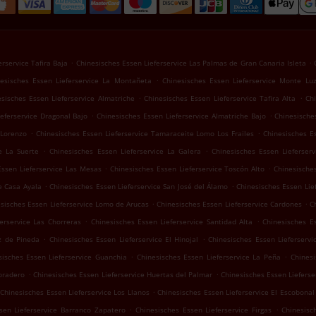
.
.
rservice Tafira Baja
Chinesisches Essen Lieferservice Las Palmas de Gran Canaria Isleta
.
esisches Essen Lieferservice La Montañeta
Chinesisches Essen Lieferservice Monte Lu
.
.
sisches Essen Lieferservice Almatriche
Chinesisches Essen Lieferservice Tafira Alta
Chi
.
.
eferservice Dragonal Bajo
Chinesisches Essen Lieferservice Almatriche Bajo
Chinesische
.
.
 Lorenzo
Chinesisches Essen Lieferservice Tamaraceite Lomo Los Frailes
Chinesisches E
.
.
e La Suerte
Chinesisches Essen Lieferservice La Galera
Chinesisches Essen Lieferser
.
.
Essen Lieferservice Las Mesas
Chinesisches Essen Lieferservice Toscón Alto
Chinesisches
.
.
e Casa Ayala
Chinesisches Essen Lieferservice San José del Álamo
Chinesisches Essen Lie
.
.
sisches Essen Lieferservice Lomo de Arucas
Chinesisches Essen Lieferservice Cardones
C
.
.
erservice Las Chorreras
Chinesisches Essen Lieferservice Santidad Alta
Chinesisches E
.
.
uz de Pineda
Chinesisches Essen Lieferservice El Hinojal
Chinesisches Essen Lieferservi
.
.
sisches Essen Lieferservice Guanchia
Chinesisches Essen Lieferservice La Peña
Chinesi
.
.
bradero
Chinesisches Essen Lieferservice Huertas del Palmar
Chinesisches Essen Lieferse
.
Chinesisches Essen Lieferservice Los Llanos
Chinesisches Essen Lieferservice El Escobonal
.
.
sen Lieferservice Barranco Zapatero
Chinesisches Essen Lieferservice Firgas
Chinesisc