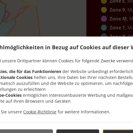
Zone E
, M
Zone 9
, M
Zone M
, 
Zone 1
, M
Zone B
, M
Zone C
, M
hlmöglichkeiten in Bezug auf Cookies auf dieser 
Zone K
, M
 unsere Drittpartner können Cookies für folgende Zwecke verwen
Zone 2
, M
ies, die für das Funktionieren
der Website unbedingt erforderlich
Zone 12
, 
tionale Cookies
helfen uns, Ihre Daten bei Ihrer nächsten Bestell
Zone G
, M
matisch auszufüllen und die Website zu optimieren, um nachfolg
ellungen zu erleichtern
Zone 13
, 
be-Cookies
ermöglichen interessenbasierte Werbung und maßges
Zone J
, Mi
lte auf Ihren Browsern und Geräten
Zone N
, M
n Sie unsere
Cookie-Richtlinie
für weitere Informationen.
Zone I
, Mi
Zone 10
, 