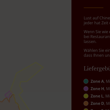
Lust auf Chine
jeder hat Zeit
Wenn Sie wie 
bei Restaurant
lassen.
Wählen Sie ei
dass Ihnen uns
Liefergeb
Zone A
, M
Zone H
, M
Zone L
, M
Zone D
, M