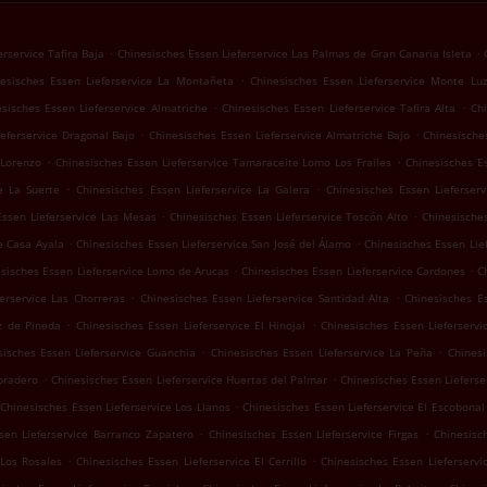
.
.
rservice Tafira Baja
Chinesisches Essen Lieferservice Las Palmas de Gran Canaria Isleta
.
esisches Essen Lieferservice La Montañeta
Chinesisches Essen Lieferservice Monte Lu
.
.
sisches Essen Lieferservice Almatriche
Chinesisches Essen Lieferservice Tafira Alta
Chi
.
.
eferservice Dragonal Bajo
Chinesisches Essen Lieferservice Almatriche Bajo
Chinesische
.
.
 Lorenzo
Chinesisches Essen Lieferservice Tamaraceite Lomo Los Frailes
Chinesisches E
.
.
e La Suerte
Chinesisches Essen Lieferservice La Galera
Chinesisches Essen Lieferser
.
.
Essen Lieferservice Las Mesas
Chinesisches Essen Lieferservice Toscón Alto
Chinesisches
.
.
e Casa Ayala
Chinesisches Essen Lieferservice San José del Álamo
Chinesisches Essen Lie
.
.
sisches Essen Lieferservice Lomo de Arucas
Chinesisches Essen Lieferservice Cardones
C
.
.
erservice Las Chorreras
Chinesisches Essen Lieferservice Santidad Alta
Chinesisches E
.
.
uz de Pineda
Chinesisches Essen Lieferservice El Hinojal
Chinesisches Essen Lieferservi
.
.
sisches Essen Lieferservice Guanchia
Chinesisches Essen Lieferservice La Peña
Chinesi
.
.
bradero
Chinesisches Essen Lieferservice Huertas del Palmar
Chinesisches Essen Lieferse
.
Chinesisches Essen Lieferservice Los Llanos
Chinesisches Essen Lieferservice El Escobonal
.
.
sen Lieferservice Barranco Zapatero
Chinesisches Essen Lieferservice Firgas
Chinesisc
.
.
 Los Rosales
Chinesisches Essen Lieferservice El Cerrillo
Chinesisches Essen Lieferservi
.
.