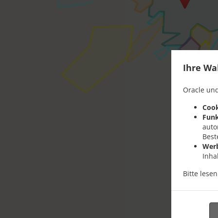
Ihre Wa
Oracle und
Cook
Funk
auto
Best
Wer
Inha
Bitte lese