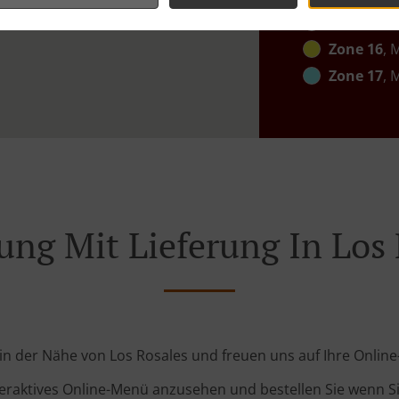
Zone 15
, 
Zone 16
, 
Zone 17
, 
ung Mit Lieferung In Los
d in der Nähe von Los Rosales und freuen uns auf Ihre Online
teraktives Online-Menü anzusehen und bestellen Sie wenn Sie