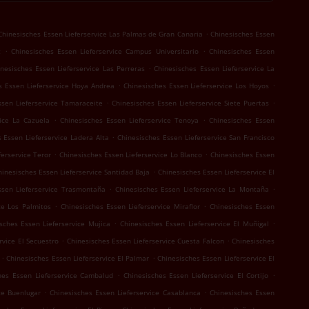
.
Chinesisches Essen Lieferservice Las Palmas de Gran Canaria
Chinesisches Essen
.
.
z
Chinesisches Essen Lieferservice Campus Universitario
Chinesisches Essen
.
nesisches Essen Lieferservice Las Perreras
Chinesisches Essen Lieferservice La
.
.
s Essen Lieferservice Hoya Andrea
Chinesisches Essen Lieferservice Los Hoyos
.
.
ssen Lieferservice Tamaraceite
Chinesisches Essen Lieferservice Siete Puertas
.
.
vice La Cazuela
Chinesisches Essen Lieferservice Tenoya
Chinesisches Essen
.
 Essen Lieferservice Ladera Alta
Chinesisches Essen Lieferservice San Francisco
.
.
ferservice Teror
Chinesisches Essen Lieferservice Lo Blanco
Chinesisches Essen
.
hinesisches Essen Lieferservice Santidad Baja
Chinesisches Essen Lieferservice El
.
.
ssen Lieferservice Trasmontaña
Chinesisches Essen Lieferservice La Montaña
.
.
ce Los Palmitos
Chinesisches Essen Lieferservice Miraflor
Chinesisches Essen
.
.
sches Essen Lieferservice Mujica
Chinesisches Essen Lieferservice El Muñigal
.
.
rvice El Secuestro
Chinesisches Essen Lieferservice Cuesta Falcon
Chinesisches
.
.
Chinesisches Essen Lieferservice El Palmar
Chinesisches Essen Lieferservice El
.
.
hes Essen Lieferservice Cambalud
Chinesisches Essen Lieferservice El Cortijo
.
.
ce Buenlugar
Chinesisches Essen Lieferservice Casablanca
Chinesisches Essen
.
.