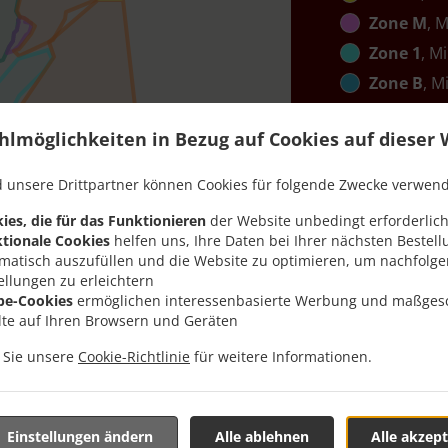
Zone M
, 
Zone 1
, M
Zone B
, M
Zone C
, M
hlmöglichkeiten in Bezug auf Cookies auf dieser 
Zone K
, M
Zone 2
, M
 unsere Drittpartner können Cookies für folgende Zwecke verwen
Zone 12
, 
ies, die für das Funktionieren
der Website unbedingt erforderlich
Zone G
, M
tionale Cookies
helfen uns, Ihre Daten bei Ihrer nächsten Bestell
matisch auszufüllen und die Website zu optimieren, um nachfolg
Zone 13
, 
ellungen zu erleichtern
Zone J
, Mi
be-Cookies
ermöglichen interessenbasierte Werbung und maßges
lte auf Ihren Browsern und Geräten
Zone N
, M
Zone I
, Mi
n Sie unsere
Cookie-Richtlinie
für weitere Informationen.
Zone 10
, 
Zone 11
, 
Einstellungen ändern
Alle ablehnen
Alle akzept
Zone 14
, 