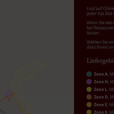
Lust auf Chine
jeder hat Zeit
Wenn Sie wie 
bei Restaurant
lassen.
Wählen Sie ei
dass Ihnen uns
Liefergeb
Zone A
, M
Zone H
, M
Zone L
, M
Zone D
, M
Zone E
, M
Zone 9
, M