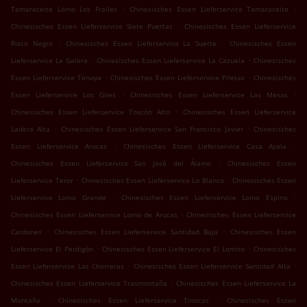
.
.
Tamaraceite Lomo Los Frailes
Chinesisches Essen Lieferservice Tamaraceite
.
Chinesisches Essen Lieferservice Siete Puertas
Chinesisches Essen Lieferservice
.
.
Risco Negro
Chinesisches Essen Lieferservice La Suerte
Chinesisches Essen
.
.
Lieferservice La Galera
Chinesisches Essen Lieferservice La Cazuela
Chinesisches
.
.
Essen Lieferservice Tenoya
Chinesisches Essen Lieferservice Piletas
Chinesisches
.
.
Essen Lieferservice Los Giles
Chinesisches Essen Lieferservice Las Mesas
.
Chinesisches Essen Lieferservice Toscón Alto
Chinesisches Essen Lieferservice
.
.
Ladera Alta
Chinesisches Essen Lieferservice San Francisco Javier
Chinesisches
.
.
Essen Lieferservice Arucas
Chinesisches Essen Lieferservice Casa Ayala
.
Chinesisches Essen Lieferservice San José del Álamo
Chinesisches Essen
.
.
Lieferservice Teror
Chinesisches Essen Lieferservice Lo Blanco
Chinesisches Essen
.
.
Lieferservice Lomo Grande
Chinesisches Essen Lieferservice Lomo Espino
.
Chinesisches Essen Lieferservice Lomo de Arucas
Chinesisches Essen Lieferservice
.
.
Cardones
Chinesisches Essen Lieferservice Santidad Baja
Chinesisches Essen
.
.
Lieferservice El Perdigón
Chinesisches Essen Lieferservice El Lomito
Chinesisches
.
.
Essen Lieferservice Las Chorreras
Chinesisches Essen Lieferservice Santidad Alta
.
Chinesisches Essen Lieferservice Trasmontaña
Chinesisches Essen Lieferservice La
.
.
Montaña
Chinesisches Essen Lieferservice Tinocas
Chinesisches Essen