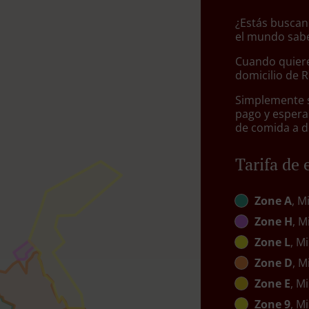
¿Estás buscan
el mundo sabe
Cuando quiere
domicilio de 
Simplemente se
pago y espera
de comida a d
Tarifa de 
Zone A
, M
Zone H
, M
Zone L
, Mi
Zone D
, M
Zone E
, Mi
Zone 9
, Mi