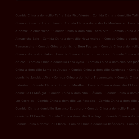
.
Comida China a domicilio Tafira Baja Pico Viento
Comida China a domicilio Tafi
.
.
China a domicilio Lomo Blanco
Comida China a domicilio La Montañeta
Comida
.
.
a domicilio Almatriche
Comida China a domicilio Tafira Alta
Comida China a d
.
.
Almatriche Bajo
Comida China a domicilio Hoya Andrea
Comida China a domici
.
.
Tamaraceite
Comida China a domicilio Siete Puertas
Comida China a domicili
.
.
China a domicilio Piletas
Comida China a domicilio Los Giles
Comida China a d
.
.
Arucas
Comida China a domicilio Casa Ayala
Comida China a domicilio San Jos
.
.
China a domicilio Lomo de Arucas
Comida China a domicilio Cardones
Comida
.
.
domicilio Santidad Alta
Comida China a domicilio Trasmontaña
Comida China 
.
.
Palmitos
Comida China a domicilio Miraflor
Comida China a domicilio El Horn
.
.
domicilio El Muñigal
Comida China a domicilio El Álamo
Comida China a domic
.
.
Los Corrales
Comida China a domicilio Las Rosadas
Comida China a domicilio 
.
.
Comida China a domicilio Barranco Zapatero
Comida China a domicilio Firgas
.
.
domicilio El Cerrillo
Comida China a domicilio Buenlugar
Comida China a domic
.
.
Comida China a domicilio El Risco
Comida China a domicilio Bañaderos
Comida 