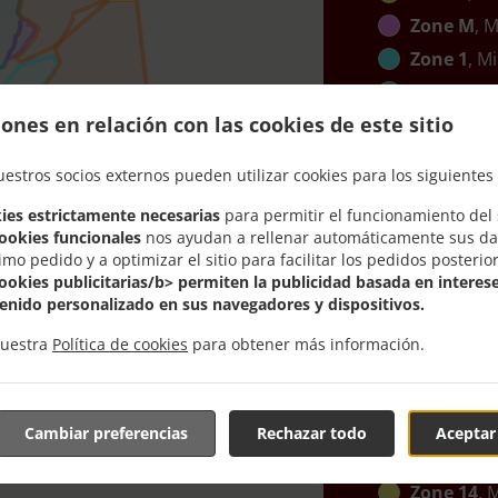
Zone M
, M
Zone 1
, Mi
Zone B
, M
ones en relación con las cookies de este sitio
Zone C
, M
Zone K
, M
uestros socios externos pueden utilizar cookies para los siguientes 
Zone 2
, Mi
ies estrictamente necesarias
para permitir el funcionamiento del s
Zone 12
, 
cookies funcionales
nos ayudan a rellenar automáticamente sus da
Zone G
, M
imo pedido y a optimizar el sitio para facilitar los pedidos posterio
cookies publicitarias/b> permiten la publicidad basada en interese
Zone 13
, 
enido personalizado en sus navegadores y dispositivos.
Zone J
, Mi
nuestra
Política de cookies
para obtener más información.
Zone N
, M
Zone I
, Mi
Zone 10
, 
Cambiar preferencias
Rechazar todo
Aceptar
Zone 11
, 
Zone 14
, 