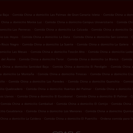
.
.
ra Baja
Comida China a domicilio Las Palmas de Gran Canaria Isleta
Comida China a domi
.
.
 China a domicilio Monte Luz
Comida China a domicilio Campus Universitario
Comida Chin
.
.
omicilio Las Perreras
Comida China a domicilio La Calzada
Comida China a domicilio Dr
.
.
.
lio Los Hoyos
Comida China a domicilio La Data
Comida China a domicilio San Lorenzo
C
.
.
.
o Risco Negro
Comida China a domicilio La Suerte
Comida China a domicilio La Galera
.
.
omicilio Las Mesas
Comida China a domicilio Toscón Alto
Comida China a domicilio Lader
.
.
.
é del Álamo
Comida China a domicilio Teror
Comida China a domicilio Lo Blanco
Comida 
.
.
 China a domicilio Santidad Baja
Comida China a domicilio El Perdigón
Comida China a
.
.
a domicilio La Montaña
Comida China a domicilio Tinocas
Comida China a domicilio Cru
.
.
.
illo
Comida China a domicilio Las Paredes
Comida China a domicilio Guanchia
Comida
.
.
ilio Quebradero
Comida China a domicilio Huertas del Palmar
Comida China a domicilio 
.
.
.
Los Llanos
Comida China a domicilio El Escobonal
Comida China a domicilio El Palmar
C
.
.
Comida China a domicilio Cambalud
Comida China a domicilio El Cortijo
Comida China a
.
.
ilio Casablanca
Comida China a domicilio Los Menores
Comida China a domicilio Quinta
.
.
China a domicilio La Caldera
Comida China a domicilio El Puertillo
Ordena comida para ll