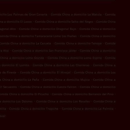
.
.
cilio Las Palmas de Gran Canaria
Comida China a domicilio La Matula
Comida
.
.
a a domicilio El Lasso
Comida China a domicilio Salto del Negro
Comida China
.
.
agonal Alto
Comida China a domicilio Dragonal Bajo
Comida China a domicilio
.
omida China a domicilio Tamaraceite Lomo Los Frailes
Comida China a domicilio
.
.
Comida China a domicilio La Cazuela
Comida China a domicilio Tenoya
Comida
.
.
a Alta
Comida China a domicilio San Francisco Javier
Comida China a domicilio
.
.
China a domicilio Lomo Grande
Comida China a domicilio Lomo Espino
Comida
.
.
 domicilio El Lomito
Comida China a domicilio Las Chorreras
Comida China a
.
.
z de Pineda
Comida China a domicilio El Hinojal
Comida China a domicilio Los
.
.
 China a domicilio La Peña
Comida China a domicilio Mujica
Comida China a
.
.
El Secuestro
Comida China a domicilio Cuesta Falcon
Comida China a domicilio
.
.
omida China a domicilio El Picacho
Comida China a domicilio Barranco del Pino
.
.
 domicilio Los Dolores
Comida China a domicilio Los Rosales
Comida China a
.
.
.
nilla
Comida China a domicilio Trapiche
Comida China a domicilio La Palmita
evar