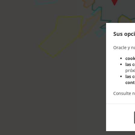
Sus opci
Oracle y n
cook
las 
próx
las 
cont
Consulte 