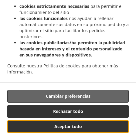
.
.
Falcon
Comida China a domicilio Los Corrales
Comida China a domicilio Las
cookies estrictamente necesarias
para permitir el
.
.
Rosadas
Comida China a domicilio Los Llanos
Comida China a domicilio El
funcionamiento del sitio
.
.
Escobonal
Comida China a domicilio El Palmar
Comida China a domicilio El Picacho
las cookies funcionales
nos ayudan a rellenar
automáticamente sus datos en su próximo pedido y a
.
.
Comida China a domicilio Barranco del Pino
Comida China a domicilio Barranco
optimizar el sitio para facilitar los pedidos
.
.
.
Zapatero
Comida China a domicilio Firgas
Comida China a domicilio Cambalud
posteriores
.
.
Comida China a domicilio El Cortijo
Comida China a domicilio Los Dolores
Comida
las cookies publicitarias/b> permiten la publicidad
.
.
China a domicilio Los Rosales
Comida China a domicilio El Cerrillo
Comida China a
basada en intereses y el contenido personalizado
en sus navegadores y dispositivos.
.
.
domicilio Buenlugar
Comida China a domicilio Casablanca
Comida China a
.
.
domicilio Los Menores
Comida China a domicilio Quintanilla
Comida China a
Consulte nuestra
Política de cookies
para obtener más
.
.
domicilio Trapiche
Comida China a domicilio La Palmita
Comida China a domicilio
información.
.
.
El Risco
Comida China a domicilio Bañaderos
Comida China a domicilio La Caldera
.
.
Comida China a domicilio El Puertillo
Ordena comida para llevar
Cambiar preferencias
Rechazar todo
Aceptar todo